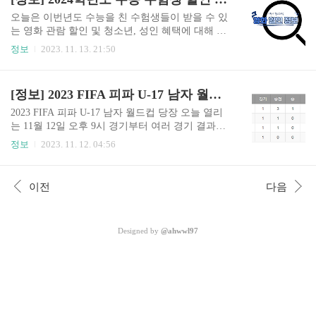
인의 삶이 좋아지면 도미노처럼 몰려왔다고 합니
PK 인증서를 관리하는 소프트웨어 시스템의 업데
다. ● 알츠하이머 치매를 일..
이트 작업중 오류로 서비스를 일시중단 한다고 밝
오늘은 이번년도 수능을 친 수험생들이 받을 수 있
혔습니다. 업데이트전의 소프트웨어로 복구하거나
는 영화 관람 할인 및 청소년, 성인 혜택에 대해 알
다른 방안을 찾는 중이라고 합니다. 국가정보자원
려드리겠습니다. ● 영화 수험생 할인 및 혜택 1. 메
정보
2023. 11. 13. 21:50
관리원 ※ 소프트웨어 : 컴퓨터 프로그램 및 그와
가박스 현장에서 수험표 인증하면 할인 가능! - 기
관련된 문서들을 통틀어 이르는 말입니다. 컴퓨터
간 : 2023년 11월 16일 (목) ~ 12월 10일 (일) - 청소
를 관리하는 시스템 프로그램과, 문제 해결에 이용
년 영화 7,000원 관람권 (쿠폰 보유시) 해당 쿠폰으
[정보] 2023 FIFA 피파 U-17 남자 월드컵 2차 예선 일정 및 중계보기, 결과
되는 다양한 형태의 응용 프로그램으로 나눈다. ※
로 영화 예매하면 오리지널팝콘 R 사이즈 교환권
업데이트 : 기존..
이 쿠폰함으로 자동 발급됩니다.(선착순 5,000명)
2023 FIFA 피파 U-17 남자 월드컵 당장 오늘 열리
쿠폰 받기 해당 쿠폰으로 영화 관람하면 이벤트 페
는 11월 12일 오후 9시 경기부터 여러 경기 결과와
이지 맨 아래에 투표를 하면 이벤트에 자동으로 응
중계보기까지 바로 알려드리겠습니다. ● 우리나라
정보
2023. 11. 12. 04:56
모가 됩니다. 이벤트 페이지 - 코닥 포토 프린터기
대진표 채널 : TV조선 - 2023년 11월 12일 (일) 오후
(10명) - 에버랜드 자유이용권 (5명) - 메가박스 무
9시 대한민국 vs 미국 - 2023년 11월 15일 (수) 오후
비패스 (5명) - 휘닉스 호텔 & 리조트 상품권 20만
9시 프랑스 vs 대한민국 - 2023년11월 16일 (목) 오
이전
다음
원 (1명) 2. C..
후 8시 대한민국 vs 싱가포르 5 : 0 대한민국 승리 -
2023년 11월 21일 (화) 오후 9시 중국 vs 대한민국 ●
다른나라 조별리그 일정 다른나라 조별리그 일정 ●
Designed by
@ahwwl97
실시간 중계 보기 ※ 편하신 곳에 들어가셔서 보시
면 됩니다. SPOTV www.spotv.net SPOTV NOW(스
포티비 나우) PL 전 경기, 챔피언스리그 등 해외축
구부터 M..