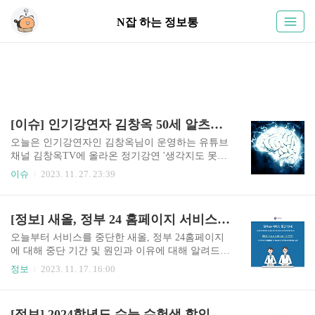
N잡 하는 정보통
[이슈] 인기강연자 김창옥 50세 알츠하이머 의심 증상 및 원인
오늘은 인기강연자인 김창옥님이 운영하는 유튜브
채널 김창옥TV에 올라온 정기강연 '생각지도 못한
위기가 내 인생을 뒤흔들 때'에 언급된 알츠하이머
이슈
2023. 11. 27. 23:39
에 대해 자세히 알아보겠습니다. ● 김창옥 정기강
연 에피소드 223화 김창옥 알츠하이머 자꾸 숫자
관련 전화번호, 집주소 등의 기억을 잃어버렸고 기
[정보] 새올, 정부 24 홈페이지 서비스 중단 기간 및 원인, 이유
억을 하려하면 스트레스를 심하게 받아서 뇌신경
외과에서 검사를 했고, E3,E4 라는 유전자가 있다
오늘부터 서비스를 중단한 새올, 정부 24홈페이지
면 알츠하이머의 가능성이 있는데 기억력 검사를
에 대해 중단 기간 및 원인과 이유에 대해 알려드리
하니 보통 50대는 70점 이상이 나오는데 0.5점, 0.2
겠습니다. ● 정부 24 홈페이지 서비스 중단 기간 - 2
정보
2023. 11. 17. 16:00
4이 나와서 기억을 잘못하는구나를 깨닫고 알츠하
023년 11월 17일 (금) 오후 1시 55분 ~ 조치시까지
이머 검사를 12월에 다시 한다고 합니다. 스트레스
정부 24 ● 행정안전부 국가정보자원관리원 행정안
받은 부분을 생각해보니 엄마에 대한 죄책감이 본
전부가 국가정보자원관리원에서 정부24, 공무원 G
[정보] 2024학년도 수능 수험생 할인 및 혜택 영화 총정리