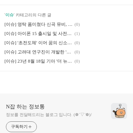
'
이슈
' 카테고리의 다른 글
[이슈] 영탁 폼미쳤다 신곡 뮤비, 영탁 디시인사이드 갤러리 바로가기 및 영탁 스케줄
(0)
[이슈] 아이폰 15 출시일 및 사전예약 가격 할인과 혜택, 방법
(1)
[이슈] '초전도체' 이어 꿈의 신소재 '맥신' 대량생산과 관련주
(0)
[이슈] 고려대 연구진이 개발한 '상온 초전도체(LK-99)' 초전도체가 아닌 '절연체'
(0)
[이슈] 23년 8월 18일 기아 '더 뉴 쏘렌토' 출시, 8월 신차 구매 혜택 정보
(0)
N잡 하는 정보통
정보를 전달해드리는 블로그 입니다. (❁´▽`❁)/
구독하기