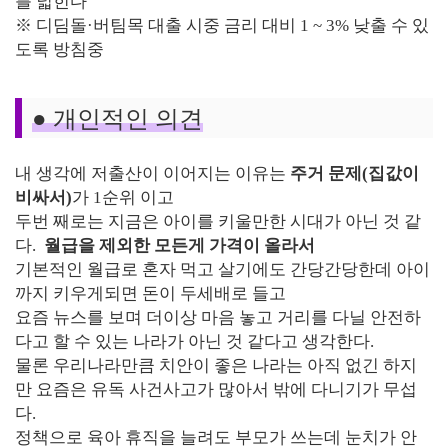
를 넓힌다
※ 디딤돌·버팀목 대출 시중 금리 대비 1 ~ 3% 낮출 수 있
도록 방침중
●
개인적인 의견
내 생각에 저출산이 이어지는 이유는
주거 문제(집값이
비싸서)
가 1순위 이고
두번 째로는 지금은 아이를 키울만한 시대가 아닌 것 같
다.
월급을 제외한 모든게 가격이 올라서
기본적인 월급로 혼자 먹고 살기에도 간당간당한데 아이
까지 키우게되면 돈이 두세배로 들고
요즘 뉴스를 보며 더이상 마음 놓고 거리를 다닐 안전하
다고 할 수 있는 나라가 아닌 것 같다고 생각한다.
물론 우리나라만큼 치안이 좋은 나라는 아직 없긴 하지
만 요즘은 유독 사건사고가 많아서 밖에 다니기가 무섭
다.
정책으로 육아 휴직을 늘려도 부모가 쓰는데 눈치가 안