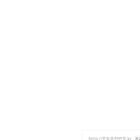
http://로또추천번호.kr
광