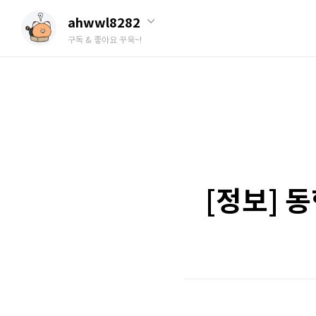
ahwwl8282
구독 & 좋아요 꾸욱~!
[정보] 