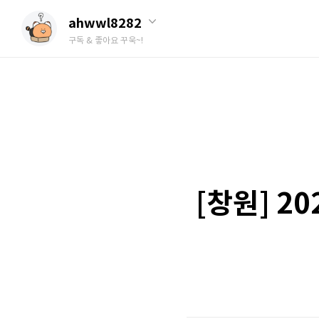
ahwwl8282
구독 & 좋아요 꾸욱~!
[창원] 2